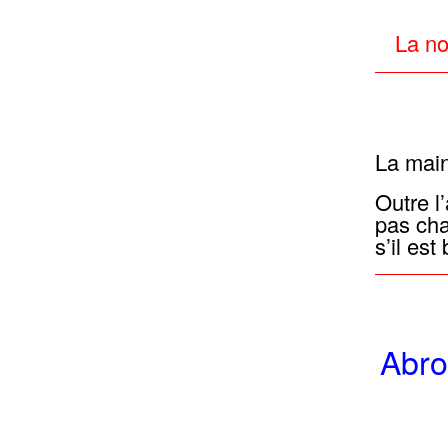
La no
La main
Outre l
pas cha
s’il est
Abro