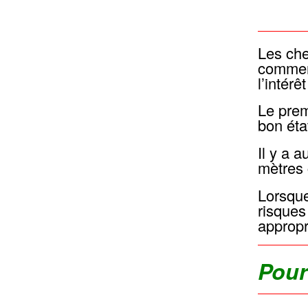
Les che
commenc
l’intér
Le prem
bon éta
Il y a 
mètres 
Lorsque
risques
appropr
Pour