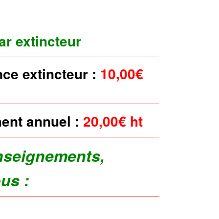
par
extincteur
nce extincteur :
10,00€
ent annuel :
20,00€ ht
nseignements,
ous :