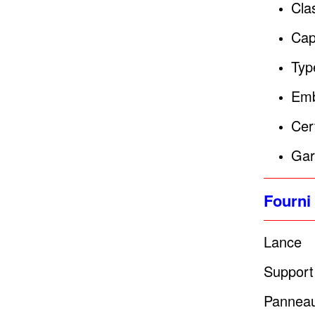
Cla
Cap
Typ
Emb
Cer
Gar
Fourni 
Lance
Support
Panneau