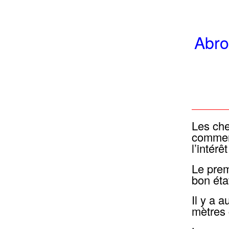
Abro
Les che
commenc
l’intér
Le prem
bon éta
Il y a 
mètres 